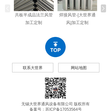
共板半成品法兰风管
焊接风管-[大世界通
不
加工定制
风]加工定制
[大
联系大世界
网站地图
无锡大世界通风设备有限公司 版权所有
备案号：
苏ICP备17053564号