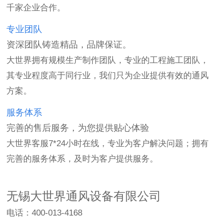
千家企业合作。
专业团队
资深团队铸造精品，品牌保证。
大世界拥有规模生产制作团队，专业的工程施工团队，
其专业程度高于同行业，我们只为企业提供有效的通风
方案。
服务体系
完善的售后服务，为您提供贴心体验
大世界客服7*24小时在线，专业为客户解决问题；拥有
完善的服务体系，及时为客户提供服务。
无锡大世界通风设备有限公司
电话：400-013-4168