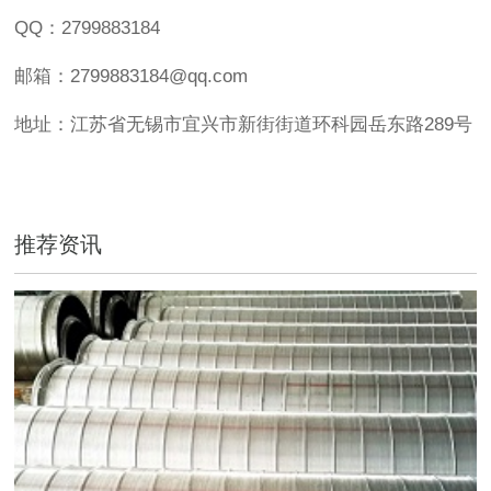
QQ：2799883184
邮箱：2799883184@qq.com
地址：江苏省无锡市宜兴市新街街道环科园岳东路289号
推荐资讯