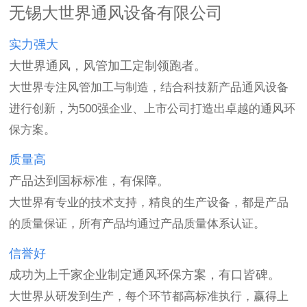
无锡大世界通风设备有限公司
实力强大
大世界通风，风管加工定制领跑者。
大世界专注风管加工与制造，结合科技新产品通风设备
进行创新，为500强企业、上市公司打造出卓越的通风环
保方案。
质量高
产品达到国标标准，有保障。
大世界有专业的技术支持，精良的生产设备，都是产品
的质量保证，所有产品均通过产品质量体系认证。
信誉好
成功为上千家企业制定通风环保方案，有口皆碑。
大世界从研发到生产，每个环节都高标准执行，赢得上