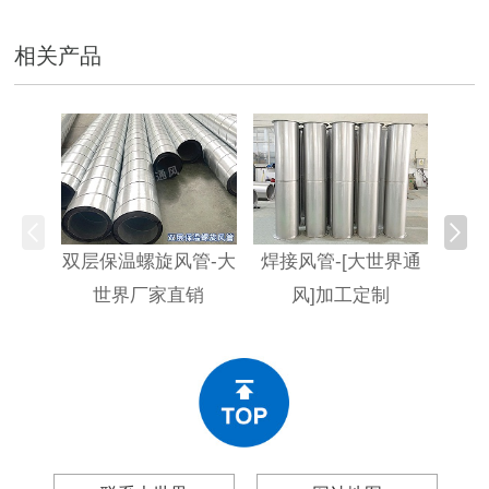
相关产品
双层保温螺旋风管-大
焊接风管-[大世界通
螺旋
世界厂家直销
风]加工定制