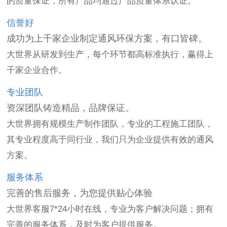
的质量保证，所有产品均通过产品质量体系认证。
信誉好
成功为上千家企业制定通风环保方案，有口皆碑。
大世界从研发到生产，每个环节都高标准执行，赢得上
千家企业合作。
专业团队
资深团队铸造精品，品牌保证。
大世界拥有规模生产制作团队，专业的工程施工团队，
其专业程度高于同行业，我们只为企业提供有效的通风
方案。
服务体系
完善的售后服务，为您提供贴心体验
大世界客服7*24小时在线，专业为客户解决问题；拥有
完善的服务体系，及时为客户提供服务。