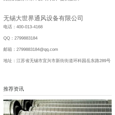
无锡大世界通风设备有限公司
电话：400-013-4168
QQ：2799883184
邮箱：2799883184@qq.com
地址：江苏省无锡市宜兴市新街街道环科园岳东路289号
推荐资讯