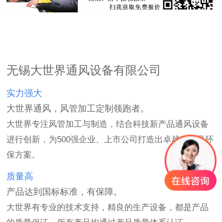
无锡大世界通风设备有限公司
实力强大
大世界通风，风管加工定制领跑者。
大世界专注风管加工与制造，结合科技新产品通风设备
进行创新，为500强企业、上市公司打造出卓越的通风环
保方案。
质量高
产品达到国标标准，有保障。
大世界有专业的技术支持，精良的生产设备，都是产品