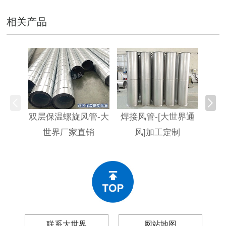
相关产品
双层保温螺旋风管-大
焊接风管-[大世界通
螺旋
世界厂家直销
风]加工定制
联系大世界
网站地图