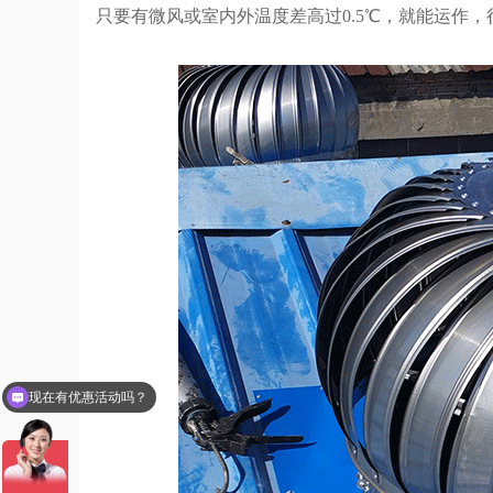
只要有微风或室内外温度差高过0.5℃，就能运作
现在有优惠活动吗？
可以介绍下你们的产品么？