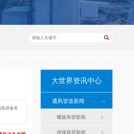
大世界资讯中心
通风管道新闻
通风设备有
螺旋风管新闻
焊接风管新闻