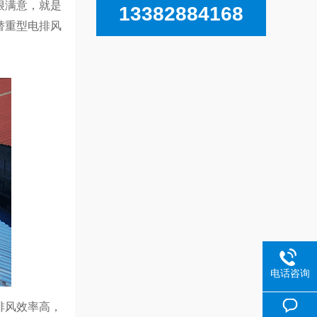
很满意，就是
13382884168
替重型电排风
电话咨询
排风效率高，