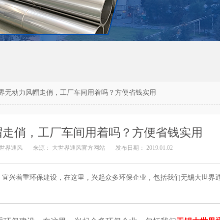
界无动力风帽走俏，工厂车间用着吗？方便省钱实用
帽走俏，工厂车间用着吗？方便省钱实用
大世界通风
来源： 大世界通风官方网站
发布日期： 2019.01.02
，宜兴着重环保建设，在这里，兴起众多环保企业，包括我们无锡大世界