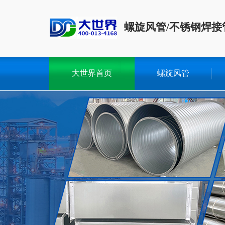
螺旋风管/不锈钢焊接
大世界首页
螺旋风管