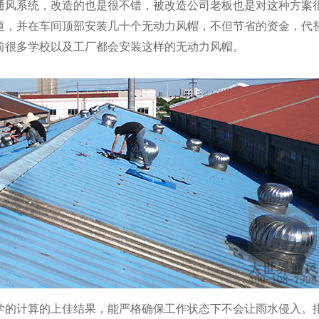
通风系统，改造的也是很不错，被改造公司老板也是对这种方案
道，并在车间顶部安装几十个无动力风帽，不但节省的资金，代
前很多学校以及工厂都会安装这样的无动力风帽。
学的计算的上佳结果，能严格确保工作状态下不会让雨水侵入。